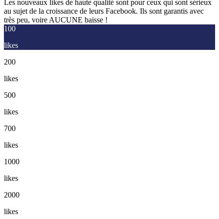
Les nouveaux likes de haute qualité sont pour ceux qui sont sérieux
au sujet de la croissance de leurs Facebook. Ils sont garantis avec
très peu, voire AUCUNE baisse !
100
likes
200
likes
500
likes
700
likes
1000
likes
2000
likes