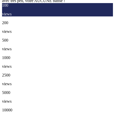
avec très peu, voire AUCUNE baisse !
100
views
200
views
500
views
1000
views
2500
views
5000
views
10000