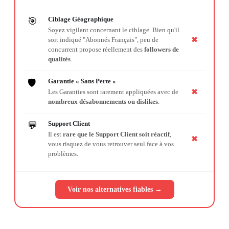
Ciblage Géographique
🎯
Soyez vigilant concernant le ciblage. Bien qu'il
✖
soit indiqué "Abonnés Français", peu de
concurrent propose réellement des
followers de
qualités
.
Garantie « Sans Perte »
🛡️
✖
Les Garanties sont rarement appliquées avec de
nombreux désabonnements ou dislikes
.
Support Client
💬
Il est
rare que le Support Client soit réactif
,
✖
vous risquez de vous retrouver seul face à vos
problèmes.
Voir nos alternatives fiables →