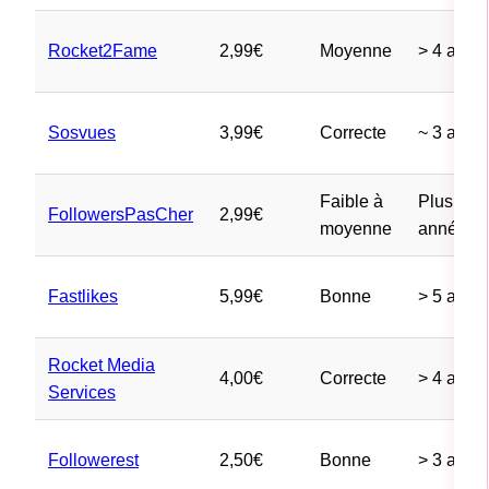
Rocket2Fame
2,99€
Moyenne
> 4 ans
Sosvues
3,99
€
Correcte
~ 3 ans
Faible à
Plusieur
FollowersPasCher
2,99€
moyenne
années
Fastlikes
5,99€
Bonne
> 5 ans
Rocket Media
4,00€
Correcte
> 4 ans
Services
Followerest
2,50€
Bonne
> 3 ans