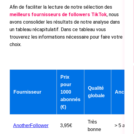
Afin de faciliter la lecture de notre sélection des
meilleurs fournisseurs de followers TikTok
, nous
avons consolider les résultats de notre analyse dans
un tableau récapitulatif. Dans ce tableau vous
trouverez les informations nécessaire pour faire votre
choix.
Prix
pour
Qualité
Fournisseur
1000
Ancienn
globale
abonnés
(€)
Très
AnotherFollower
3,95€
> 5 ans
bonne